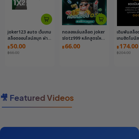
joker123 auto เว็บเกม
ทดลองเล่นสล็อต joker
เดิมพันสล็
สล็อตออนไลน์สนุก ฝาก
slotz999 หลักสูตรใหม่ เ
เกมฮิตโบนั
ถอนง่าย ทันใจ
ดิมพันง่าย รับโบนัสจัดเต็
ดเร็วทันใจแ
50.00
66.00
174.00
฿
฿
฿
ม
฿66.00
฿204.00
🎥 Featured Videos