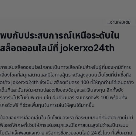
...อ่านเพิ่มเติม
พบกับประสบการณ์เหนือระดับใน
สล็อตออนไลน์ที่ jokerxo24th
การเล่นสล็อตออนไลน์กลายเป็นทางเลือกใหม่สำหรับผู้ที่มองหามิติการ
เสี่ยงโชคที่สนุกสนานและมีโอกาสลุ้นรางวัลสูงสุดบนเว็บไซต์ที่น่าเชื่อถือ
อย่าง jokerxo24th ซึ่งเป็น สล็อตเว็บตรง 100 ที่ให้ทุกท่านได้เล่นอย่าง
เต็มที่และมั่นใจในความปลอดภัยของข้อมูลและเงินลงทุน อีกทั้งยัง
รองรับโปรโมชั่นพิเศษ เช่น ยืนยันเบอร์ รับเครดิตฟรี 100 พร้อมทั้ง
เครดิตฟรี ที่ช่วยเพิ่มทุนในการเล่นให้คุณได้มากขึ้น
ข้อดีของการเลือกเล่นในเว็บไซต์ของเรา คือระบบเกมที่ทันสมัย ภายในมี
ฟีเจอร์พิเศษที่ช่วยให้การเล่นสนุกและมีโอกาสชนะสูงไม่ว่าจะเป็นระบบ
โบนัส แจ็คพอตแจกง่าย หรือการซื้อหวยออนไลน์ 24 ชั่วโมง ที่เพิ่มความ