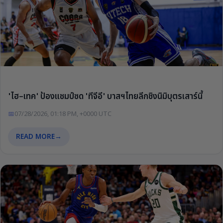
'ไฮ-เทค' ป้องแชมป์ซด 'ทีจีอี' บาสฯไทยลีกชิงนิมิบุตรเสาร์นี้
📅
07/28/2026, 01:18 PM, +0000 UTC
READ MORE
→