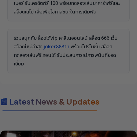
เบอร์ รับเครดิตฟรี 100 พร้อมทดลองเล่นบาคาร่าฟรีและ
สล็อตเดโม่ เพื่อเพิ่มโอกาสชนะในการเดิมพัน
ร่วมสนุกกับ ล็อตโต้vip คาสิโนออนไลน์ สล็อต 666 เว็บ
สล็อตใหม่ล่าสุด
joker888th
พร้อมโปรโมชั่น สล็อต
ทดลองเล่นฟรี ถอนได้ รับประสบการณ์การพนันที่ยอด
เยี่ยม
📰 Latest News & Updates