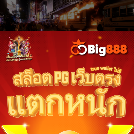
แฟนบาสฉลองแชมป์เดือด วัยรุ่นถูกยิง-รถบัสถูกเผาวอดใน
แมนแฮตตัน
📅
06/15/2026, 07:00 AM, +0000 UTC
READ MORE
→